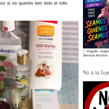
por si no queréis leer todo el rollo
✨ Orgullo, respe
Servicio Arcoíris
No a la Gu