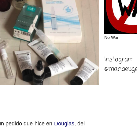
No War
Instagram
@mariaeuge
un pedido que hice en
Douglas
, del