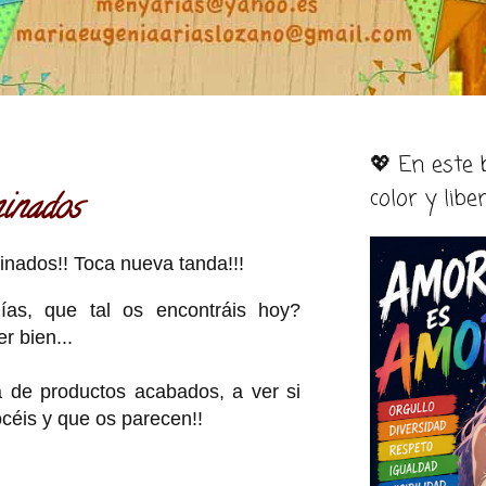
💖 En este
color y libe
inados
nados!! Toca nueva tanda!!!
as, que tal os encontráis hoy?
r bien...
de productos acabados, a ver si
céis y que os parecen!!