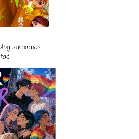
 blog sumamos
rtad