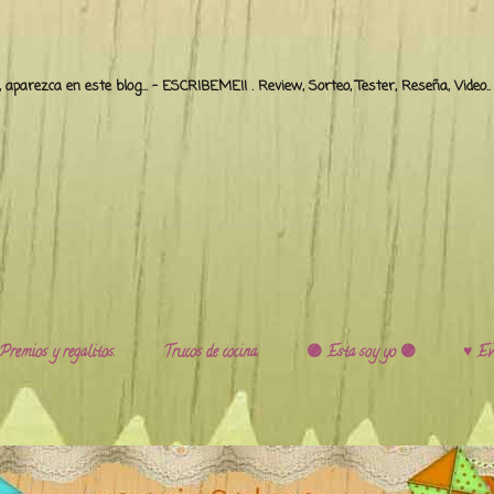
o, aparezca en este blog... - ESCRIBEME!! . Review, Sorteo, Tester, Reseña, Video
Premios y regalitos.
Trucos de cocina.
🟣 Esta soy yo 🟣
♥️ Ev