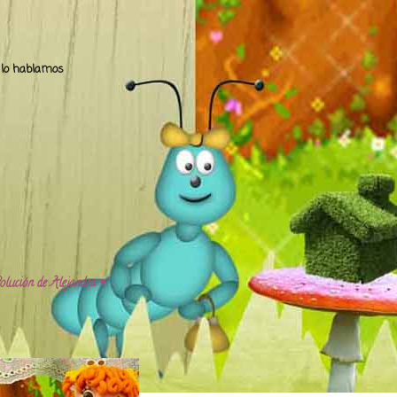
.. lo hablamos
olución de Alejandra ♥️