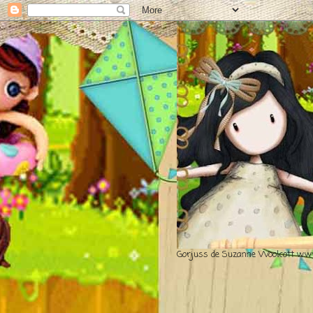
Gorjuss de Suzanne Woolcott www