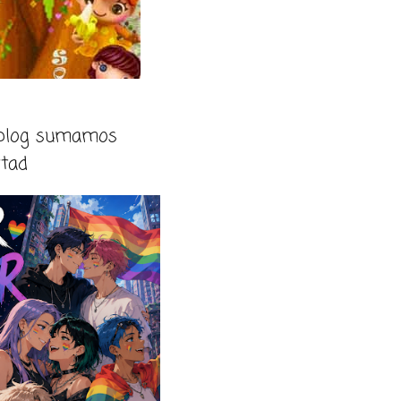
 blog sumamos
rtad