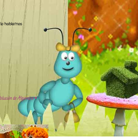
.. lo hablamos
olución de Alejandra ♥️