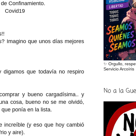
 de Confinamiento.
Covid19
s!!
is? Imagino que unos días mejores
✨ Orgullo, respe
Servicio Arcoíris
 y digamos que todavía no respiro
No a la Gu
comprar y bueno cargadísima.. y
una cosa, bueno no se me olvidó,
que ponía en la lista.
e increíble (y eso que hoy cambió
io y aire).