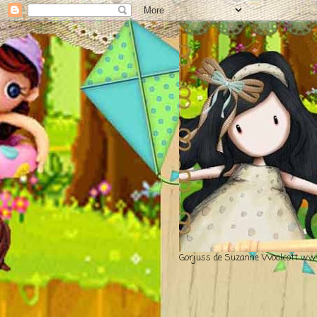
Gorjuss de Suzanne Woolcott www