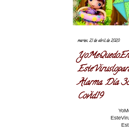
martes, 21 de abril de 2020
YoMeQuedoEnC
EsteViruslopar
Alarma. Día 38
Covid19
YoM
EsteVir
Est