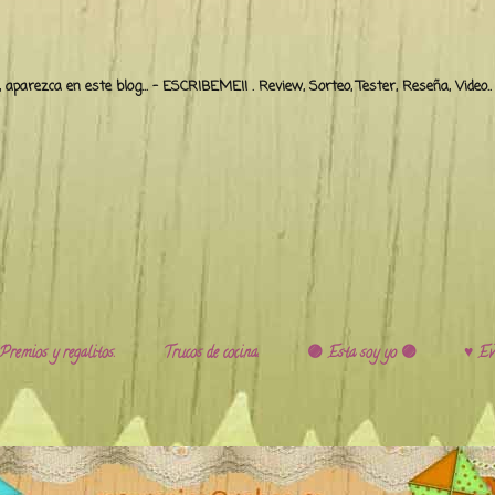
o, aparezca en este blog... - ESCRIBEME!! . Review, Sorteo, Tester, Reseña, Video
Premios y regalitos.
Trucos de cocina.
🟣 Esta soy yo 🟣
♥️ Ev