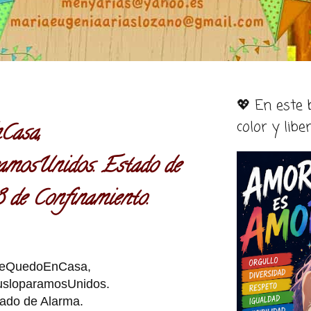
💖 En este
color y libe
asa,
amosUnidos. Estado de
 de Confinamiento.
eQuedoEnCasa,
usloparamosUnidos.
ado de Alarma.