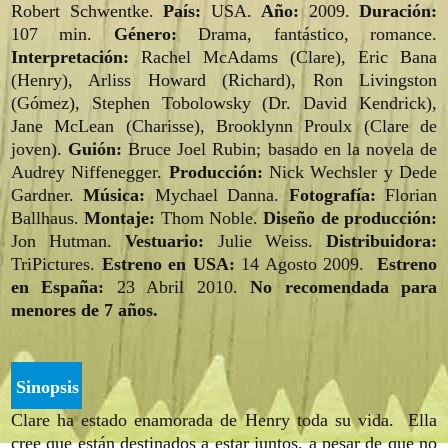
Robert Schwentke.
País:
USA.
Año:
2009.
Duración:
107 min.
Género:
Drama, fantástico, romance.
Interpretación:
Rachel McAdams (Clare), Eric Bana
(Henry), Arliss Howard (Richard), Ron Livingston
(Gómez), Stephen Tobolowsky (Dr. David Kendrick),
Jane McLean (Charisse), Brooklynn Proulx (Clare de
joven).
Guión:
Bruce Joel Rubin; basado en la novela de
Audrey Niffenegger.
Producción:
Nick Wechsler y Dede
Gardner.
Música:
Mychael Danna.
Fotografía:
Florian
Ballhaus.
Montaje:
Thom Noble.
Diseño de producción:
Jon Hutman.
Vestuario:
Julie Weiss.
Distribuidora:
TriPictures.
Estreno en USA:
14 Agosto 2009.
Estreno
en España:
23 Abril 2010.
No recomendada para
menores de 7 años.
Sinopsis
Clare ha estado enamorada de Henry toda su vida. Ella
cree que están destinados a estar juntos, a pesar de que no