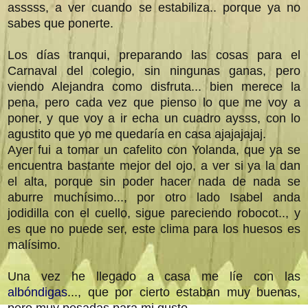
asssss, a ver cuando se estabiliza.. porque ya no
sabes que ponerte.
Los días tranqui, preparando las cosas para el
Carnaval del colegio, sin ningunas ganas, pero
viendo Alejandra como disfruta... bien merece la
pena, pero cada vez que pienso lo que me voy a
poner, y que voy a ir echa un cuadro aysss, con lo
agustito que yo me quedaría en casa ajajajajaj.
Ayer fui a tomar un cafelito con Yolanda, que ya se
encuentra bastante mejor del ojo, a ver si ya la dan
el alta, porque sin poder hacer nada de nada se
aburre muchísimo..., por otro lado Isabel anda
jodidilla con el cuello, sigue pareciendo robocot.., y
es que no puede ser, este clima para los huesos es
malísimo.
Una vez he llegado a casa me líe con las
albóndigas
..., que por cierto estaban muy buenas,
pero muy pesadas para mi gusto