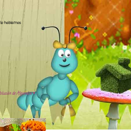
.. lo hablamos
olución de Alejandra ♥️