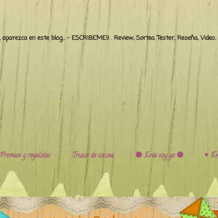
o, aparezca en este blog... - ESCRIBEME!! . Review, Sorteo, Tester, Reseña, Video
Premios y regalitos.
Trucos de cocina.
🟣 Esta soy yo 🟣
♥️ Ev