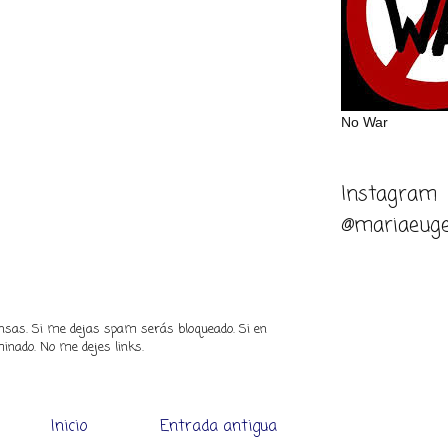
No War
Instagram
@mariaeuge
piensas. Si me dejas spam serás bloqueado. Si en
inado. No me dejes links.
Inicio
Entrada antigua