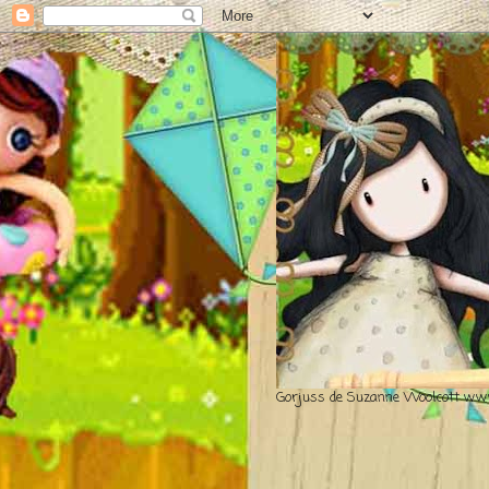
Gorjuss de Suzanne Woolcott www