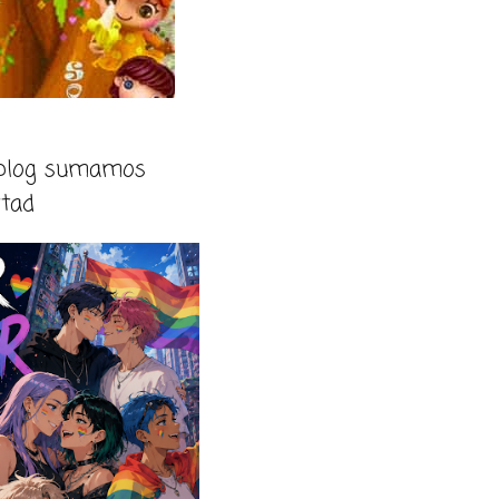
 blog sumamos
rtad