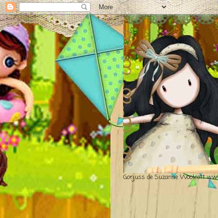
Gorjuss de Suzanne Woolcott www