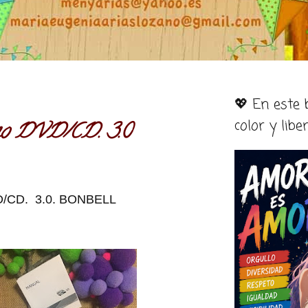
💖 En este
color y libe
rno DVD/CD. 3.0
D/CD. 3.0. BONBELL