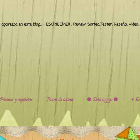
o, aparezca en este blog... - ESCRIBEME!! . Review, Sorteo, Tester, Reseña, Video
Premios y regalitos.
Trucos de cocina.
🟣 Esta soy yo 🟣
♥️ Ev