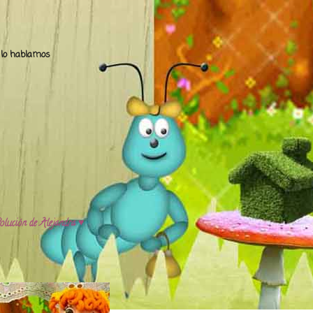
.. lo hablamos
olución de Alejandra ♥️