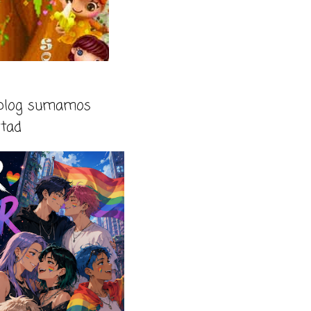
 blog sumamos
rtad