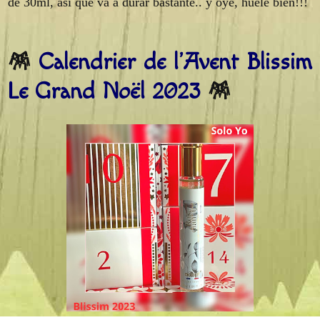
de 30ml, así que va a durar bastante.. y oye, huele bien!!!
🪅
Calendrier de l’Avent Blissim
Le Grand Noël 2023
🪅