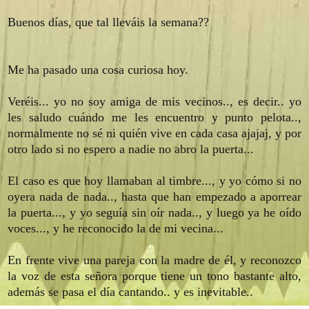
Buenos días, que tal lleváis la semana??
Me ha pasado una cosa curiosa hoy.
Veréis... yo no soy amiga de mis vecinos.., es decir.. yo
les saludo cuándo me les encuentro y punto pelota..,
normalmente no sé ni quién vive en cada casa ajajaj, y por
otro lado si no espero a nadie no abro la puerta...
El caso es que hoy llamaban al timbre..., y yo cómo si no
oyera nada de nada.., hasta que han empezado a aporrear
la puerta..., y yo seguía sin oír nada.., y luego ya he oído
voces..., y he reconocido la de mi vecina...
En frente vive una pareja con la madre de él, y reconozco
la voz de esta señora porque tiene un tono bastante alto,
además se pasa el día cantando.. y es inevitable..