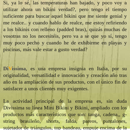
Si, ya lo sé, las temperaturas han bajado, y poco voy a
utilizar ahora un bikini verdad?, pero tengo el tiempo
suficiente para buscar aquel bikini que me siente genial y
me realce.. y cuando hablo de realce, me estoy refiriendo
a los bikinis con relleno (padded bras), quizás muchas de
vosotras no los necesitéis, pero va a se que yo sí, tengo
muy poco pecho y cuando he de exhibirme en playas y
piscinas, más vale estar a gusto verdad?
Di
V
issima
, es una empresa insignia en Italia, por su
originalidad, versatilidad e innovación y creación año tras
año en la ampliación de sus productos, con el único fin de
satisfacer a unos clientes muy exigentes.
La actividad principal de
la empresa
es, sin duda
Divissima
su línea
Mini
Bikini y
Bikini
, ampliado con
los
productos
más característicos
que son:
tanga
,
cadena
,,
g
-
string
brasileño
, shorts,
falda
, pareos, pantalones,
sujetador de triángulos
, top
bandeau
,
empuje
encima de la