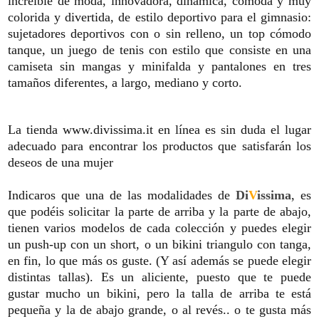
increible
de moda
,
innovadora, dinámica
, cómoda
y muy
colorida y divertida, de estilo
deportivo para
el gimnasio
:
sujetadores
deportivos
con o
sin relleno
,
un top
cómodo
tanque,
un juego
de tenis
con estilo
que consiste en
una
camiseta sin mangas
y
minifalda y
pantalones
en
tres
tamaños
diferentes
,
a largo
,
mediano y corto
.
La tienda
www.divissima.it
en línea es
sin duda
el lugar
adecuado
para encontrar los productos
que satisfarán
los
deseos de
una mujer
Indicaros que una de las modalidades de
Di
V
issima
, es
que podéis solicitar la parte de arriba y la parte de abajo,
tienen varios modelos de cada colección y puedes elegir
un push-up con un short, o un bikini triangulo con tanga,
en fin, lo que más os guste. (Y así además se puede elegir
distintas tallas). Es un aliciente, puesto que te puede
gustar mucho un bikini, pero la talla de arriba te está
pequeña y la de abajo grande, o al revés.. o te gusta más