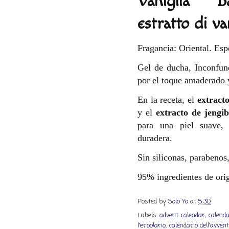
Vaniglia B
estratto di va
Fragancia: Oriental. Esp
Gel de ducha, Inconfund
por el toque amaderado y
En la receta, el
extracto
y el
extracto de jengi
para una piel suave, 
duradera.
Sin siliconas, parabenos,
95% ingredientes de orig
Posted by
Solo Yo
at
5:30
Labels:
advent calendar
,
calenda
l'erbolario
,
calendario dell'avven