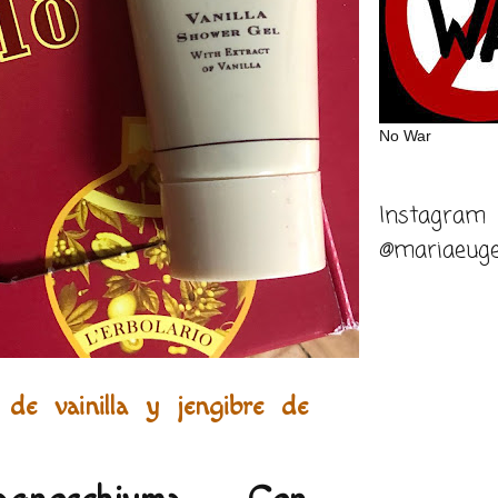
No War
Instagram
@mariaeuge
de vainilla y jengibre de