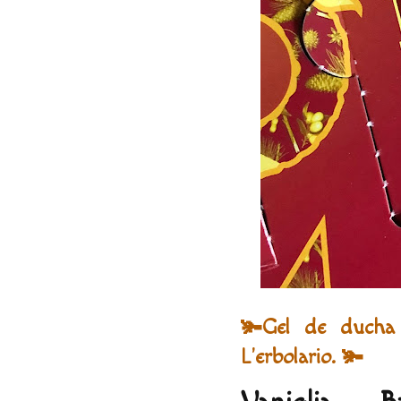
🫚Gel de ducha 
L'erbolario. 🫚