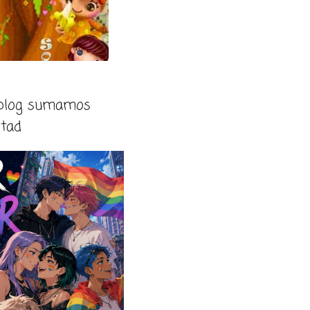
 blog sumamos
rtad