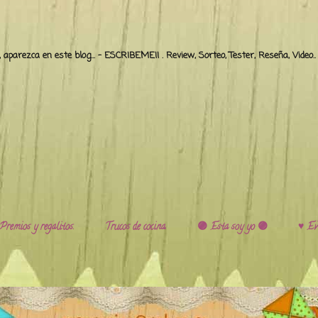
o, aparezca en este blog... - ESCRIBEME!! . Review, Sorteo, Tester, Reseña, Video
Premios y regalitos.
Trucos de cocina.
🟣 Esta soy yo 🟣
♥️ Ev