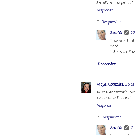
therefore it is put in?
Responder
Respuestas
Solo Yo
23
It seems that 
used...
I think it's m
Responder
Raquel Gonzalez
23 de
Uy me encantaría prob
besote, a disfrutarlo!
Responder
Respuestas
Solo Yo
24