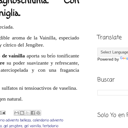
agnoschiuma. Con
niglia.
eciada.
Translate
ible aroma de la Vainilla, especiado
 cítrico del Jengibre.
 de vainilla
aporta su brío tonificante
Powered by
bre
su poder suavizante y refrescante,
aterciopelada y con una fragancia
Buscar
 sulfatos ni tensioactivos de vaselina.
en natural.
Solo Yo en 
rio adviento belleza
,
calendario adviento
to
,
gel jengibre
,
gel vainilla
,
l'erbolario