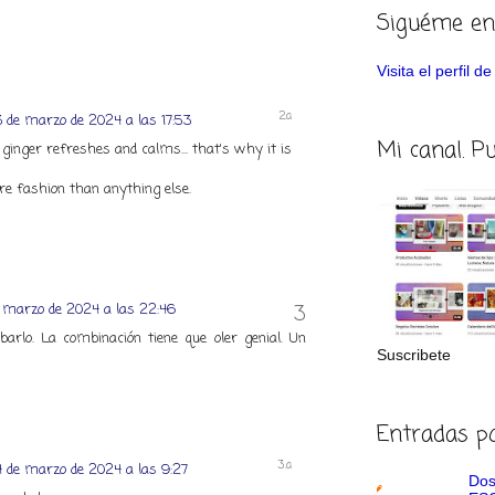
Siguéme en
Visita el perfil 
 de marzo de 2024 a las 17:53
Mi canal. P
ginger refreshes and calms... that's why it is
ore fashion than anything else.
 marzo de 2024 a las 22:46
arlo. La combinación tiene que oler genial. Un
Suscribete
Entradas p
 de marzo de 2024 a las 9:27
Dos