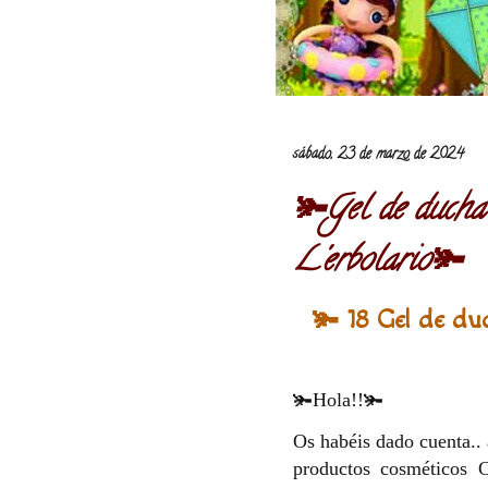
sábado, 23 de marzo de 2024
🫚Gel de ducha 
L'erbolario🫚
🫚 18 Gel de duc
🫚Hola!!🫚
Os habéis dado cuenta..
productos cosméticos C