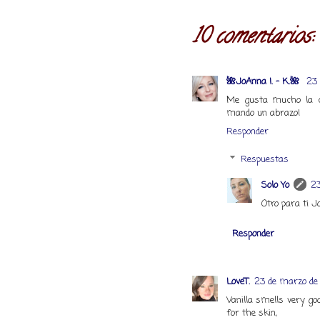
10 comentarios:
🌺JoAnna I. - K.🌺
23 
Me gusta mucho la co
mando un abrazo!
Responder
Respuestas
Solo Yo
23
Otro para ti J
Responder
LoveT.
23 de marzo de 
Vanilla smells very g
for the skin,