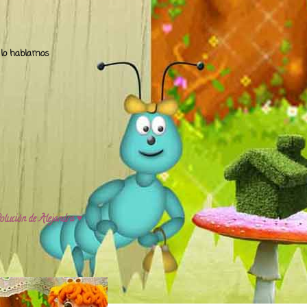
.. lo hablamos
olución de Alejandra ♥️