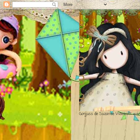
Gorjuss de Suzanne Woolcott www