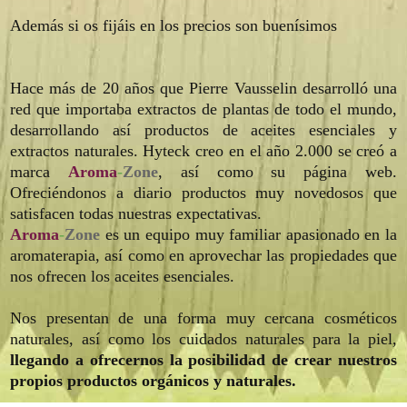
Además si os fijáis en los precios son buenísimos
Hace más de 20 años que Pierre Vausselin desarrolló una
red que importaba extractos de plantas de todo el mundo,
desarrollando así productos de aceites esenciales y
extractos naturales. Hyteck creo en el año 2.000 se creó a
marca
Aroma
-
Zone
, así como su página web.
Ofreciéndonos a diario productos muy novedosos que
satisfacen todas nuestras expectativas.
Aroma
-
Zone
es
un equipo muy familiar apasionado en la
aromaterapia, así como en aprovechar las propiedades que
nos ofrecen los aceites esenciales.
Nos presentan de una forma muy cercana cosméticos
naturales, así como los cuidados naturales para la piel,
llegando a ofrecernos la posibilidad de crear nuestros
propios productos orgánicos y naturales.