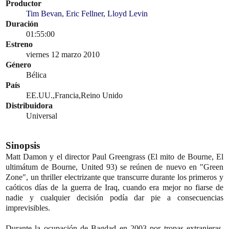
Productor
Tim Bevan
,
Eric Fellner
,
Lloyd Levin
Duración
01:55:00
Estreno
viernes 12 marzo 2010
Género
Bélica
País
EE.UU.,Francia,Reino Unido
Distribuidora
Universal
Sinopsis
Matt Damon y el director Paul Greengrass (El mito de Bourne, El
ultimátum de Bourne, United 93) se reúnen de nuevo en "Green
Zone", un thriller electrizante que transcurre durante los primeros y
caóticos días de la guerra de Iraq, cuando era mejor no fiarse de
nadie y cualquier decisión podía dar pie a consecuencias
imprevisibles.
Durante la ocupación de Bagdad en 2003 por tropas extranjeras,