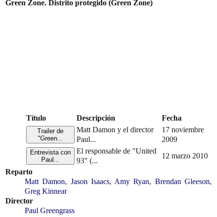
Green Zone. Distrito protegido (Green Zone)
Título
Descripción
Fecha
Matt Damon y el director
17 noviembre
Trailer de
"Green...
Paul...
2009
El responsable de "United
Entrevista con
12 marzo 2010
Paul...
93" (...
Reparto
Matt Damon
,
Jason Isaacs
,
Amy Ryan
,
Brendan Gleeson
,
Greg Kinnear
Director
Paul Greengrass