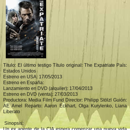
Título:
El último testigo
Título original:
The Expatriate
País:
Estados Unidos
Estreno en USA:
17/05/2013
Estreno en España:
Lanzamiento en DVD (alquiler):
17/04/2013
Estreno en DVD (venta):
27/03/2013
Productora:
Media Film Fund
Director:
Philipp Stölzl
Guión:
AE Amel
Reparto:
Aaron Eckhart, Olga Kurylenko, Liana
Liberato
Sinopsis:
Un ex agente de la CIA espera comenzar una nueva vida