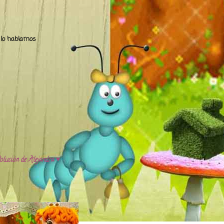
.. lo hablamos
olución de Alejandra ♥️