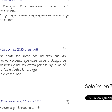
e 2013 a las 9:04
o me gustó muchísimo...eso si lo leí hace 4
en recuerdo.
agino que la veré porque quiero leerme la saga
 el libro.
 de abril de 2013 a las 14:11
malmente los libros son mejores que las
jaja, yo recuerdo que puse verde a Juegos de
elícula) y me insultaron por ello, ajaja, no sé
bro fue un betseller ajajaja.
me cuentas, bss
Solo Yo en 
26 de abril de 2013 a las 13:41
 visto la publicidad en la tele.