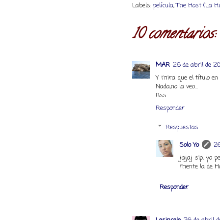
Labels:
película
,
The Host (La H
10 comentarios:
MAR
26 de abril de 20
Y mira que el título en 
Nada,no la veo...
Bss
Responder
Respuestas
Solo Yo
26
jajaj sip, yo 
mente la de Ho
Responder