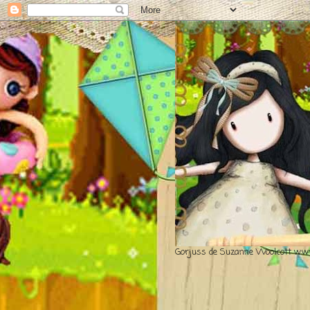
Gorjuss de Suzanne Woolcott www