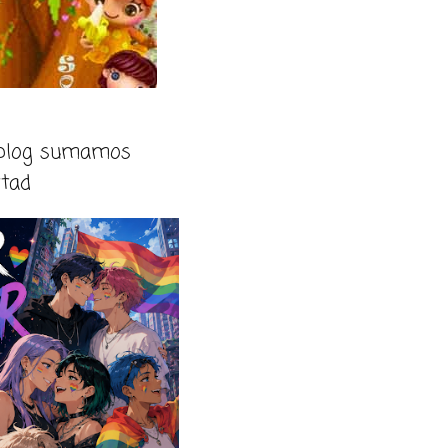
 blog sumamos
rtad