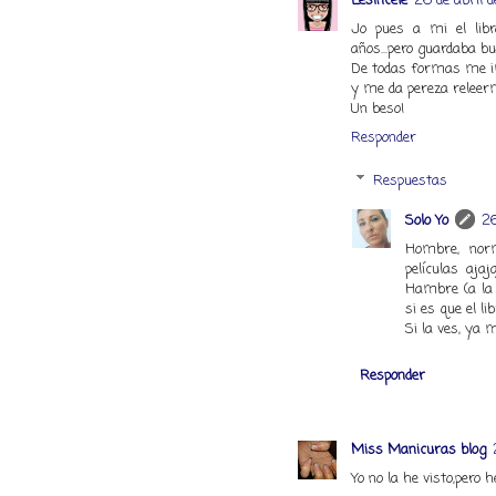
Lesincele
26 de abril d
Jo pues a mi el libr
años...pero guardaba bu
De todas formas me im
y me da pereza releerme
Un beso!
Responder
Respuestas
Solo Yo
26
Hombre, nor
películas aja
Hambre (a la p
si es que el li
Si la ves, ya 
Responder
Miss Manicuras blog
Yo no la he visto,pero he