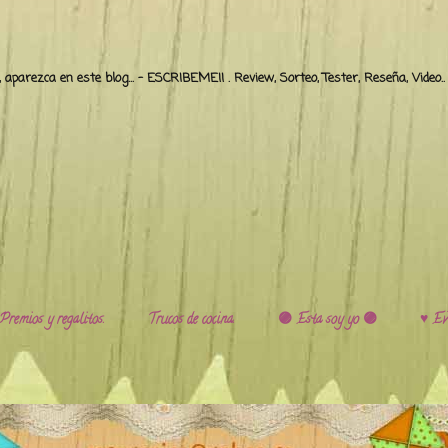
o, aparezca en este blog... - ESCRIBEME!! . Review, Sorteo, Tester, Reseña, Video
Premios y regalitos.
Trucos de cocina.
🟣 Esta soy yo 🟣
♥️ Ev