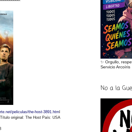
✨ Orgullo, respe
Servicio Arcoíris
No a la Gu
rte.net/peliculas/the-host-3891.htm
l
Título original:
The Host
País:
USA
3