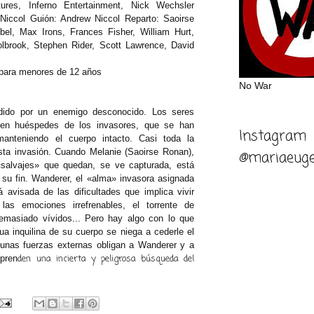
res, Inferno Entertainment, Nick Wechsler
 Niccol
Guión:
Andrew Niccol
Reparto:
Saoirse
el, Max Irons, Frances Fisher, William Hurt,
lbrook, Stephen Rider, Scott Lawrence, David
ara menores de 12 años
No War
dido por un enemigo desconocido. Los seres
en huéspedes de los invasores, que se han
Instagram
nteniendo el cuerpo intacto. Casi toda la
ta invasión. Cuando Melanie (Saoirse Ronan),
@mariaeuge
alvajes» que quedan, se ve capturada, está
su fin. Wanderer, el «alma» invasora asignada
 avisada de las dificultades que implica vivir
as emociones irrefrenables, el torrente de
emasiado vívidos... Pero hay algo con lo que
ua inquilina de su cuerpo se niega a cederle el
unas fuerzas externas obligan a Wanderer y a
den una incierta y peligrosa búsqueda del
pren