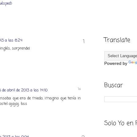
uésped)
Translate
13 a las 8:24
inglés, sorprende¡
Powered by
Buscar
 de abril de 2013 a las 14:10
pensaba que era de miedo, imagino que tenía in
stel ajajaj. bss
Solo Yo en 