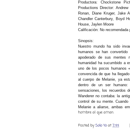
Productora:
Chockstone Pictu
Productions
Director:
Andrew
Ronan, Diane Kruger, Jake Ab
Chandler Canterbury, Boyd Ho
House, Jaylen Moore
Calificación:
No recomendada p
Sinopsis:
Nuestro mundo ha sido inva
humanos se han convertido 
apoderado de sus mentes ma
humanidad ha sucumbido a es
uno de los pocos humanos «s
convencida de que ha llegado 
al cuerpo de Melanie, ya está
dentro de un ser humano: l
sensaciones, los recuerdos d
Wanderer no contaba: la antig
control de su mente. Cuando 
Melanie a aliarse, ambas em
hombre al que aman.
Posted by
Solo Yo
at
7:44