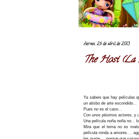
viernes, 26 de abril de 2013
The Host (La 
Ya sabeis que hay películas qu
un atisbo de arte escondido...
Pues no es el caso...
Con unos pésimos actores, y un
Una película noña noña no... lo
Mira que el tema no es malo.
película ronda a amores.... a
les guste..., porque que cosa