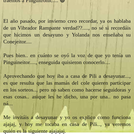
traemos a Pinguitronic.... 🟣
El año pasado, por invierno creo recordar, ya os hablaba
de un Vibrador Rampante verdad??...., no sé si recordáis
que hicimos un desayuno y Yolanda nos enseñaba su
Conejeitor....
Pues bien.. en cuánto se oyó la voz de que yo tenía un
Pinguineitor...., enseguida quisieron conocerlo....
Aprovechando que hoy iba a casa de Pili a desayunar...,
es que resulta que las mamás del cole quieren participar
en los sorteos.., pero no saben como hacerse seguidoras y
esas cosas.. asique les he dicho, una por una.. no pasa
ná...
Me invitáis a desayunar y yo os explico como funciona
ajajaj, y hoy me tocaba en casa de Pili.., ya veremos
quién es la siguiente ajajajaj.