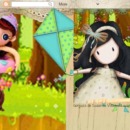
Gorjuss de Suzanne Woolcott www