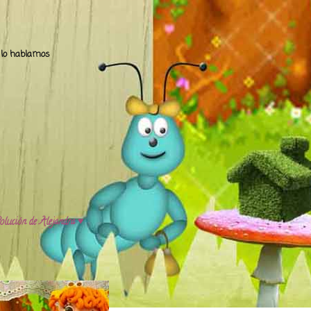
.. lo hablamos
olución de Alejandra ♥️