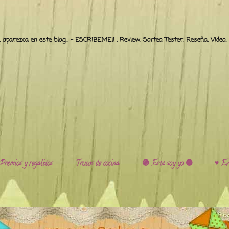
o, aparezca en este blog... - ESCRIBEME!! . Review, Sorteo, Tester, Reseña, Video
Premios y regalitos.
Trucos de cocina.
🟣 Esta soy yo 🟣
♥️ Ev