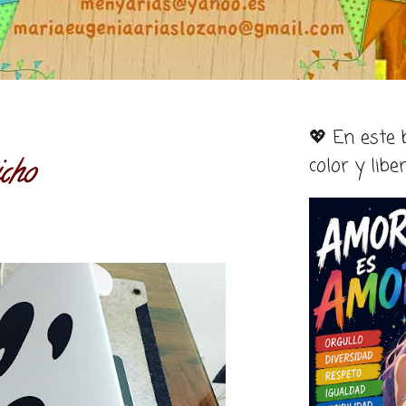
💖 En este
color y libe
icho