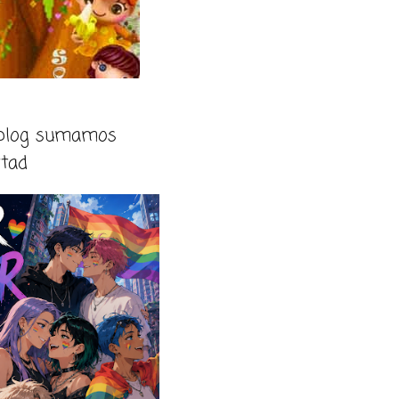
 blog sumamos
rtad