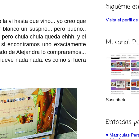
Siguéme en
Visita el perfil 
o la vi hasta que vino... yo creo que
r blanco un suspiro.., pero bueno..
l, pero chula chula queda ehhh, y el
Mi canal. P
o, si encontramos uno exactamente
lado de Alejandra lo compraremos...
mueve nada nada, es como si fuera
Suscribete
Entradas p
♥️ Matriculas Pe