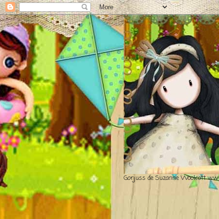
Gorjuss de Suzanne Woolcott www