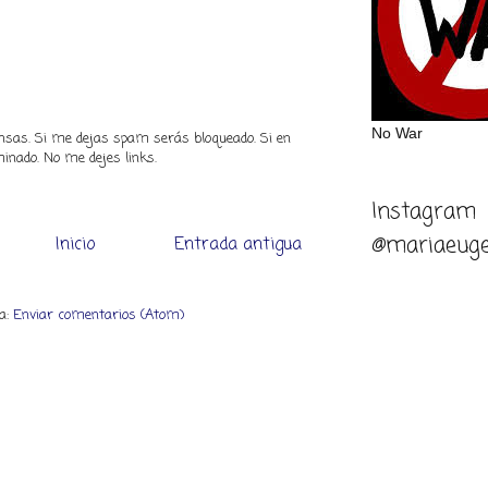
No War
piensas. Si me dejas spam serás bloqueado. Si en
inado. No me dejes links.
Instagram
@mariaeuge
Inicio
Entrada antigua
 a:
Enviar comentarios (Atom)