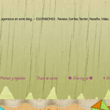
o, aparezca en este blog... - ESCRIBEME!! . Review, Sorteo, Tester, Reseña, Video
Premios y regalitos.
Trucos de cocina.
🟣 Esta soy yo 🟣
♥️ Ev