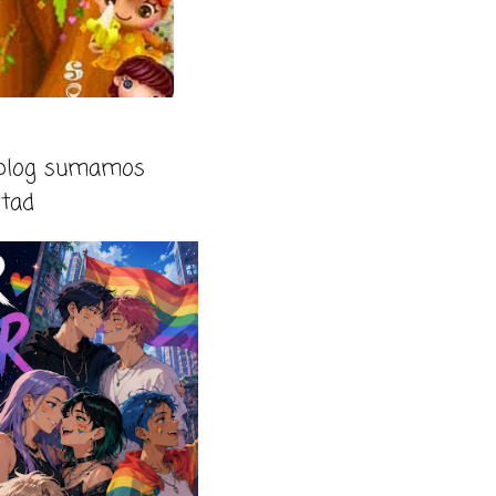
 blog sumamos
rtad