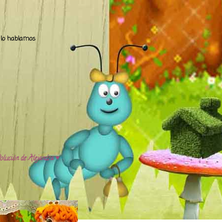
.. lo hablamos
olución de Alejandra ♥️