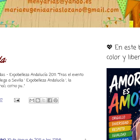
💖 En este
color y libe
a:
as - Expobelleza Andalucía 2011: "Tras el evento
ega a Sevilla ' Expobelleza Andalucía ', la
a), como pu..."
17