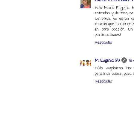
Lorena B (La Moda è V
Hola María Eugenia, 
entradas y de todo, pa
los otros, ya estan c
mucho que tu comentar
en otra ocasión. U
participaciones!
Responder
M. Eugenia (A)
19 
HOla wapísima. No t
perdimos cosas.. para 
Responder