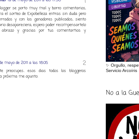
ita)
19 de mayo de 2011 a las 17:56
blogger se porto muy mal y borro comentarios,
ra el sorteo de Expobelleza entras sin duda pero
errados y con los ganadores publicados, siento
io desapareciera, espero poder recompensartelo
n abrazo y gracias por tus comentartios y
de mayo de 2011 a las 18:05
✨ Orgullo, respe
Servicio Arcoíris
e preocupes.. esos dias todos los bloggeros
la próxima me apunto.
No a la Gu