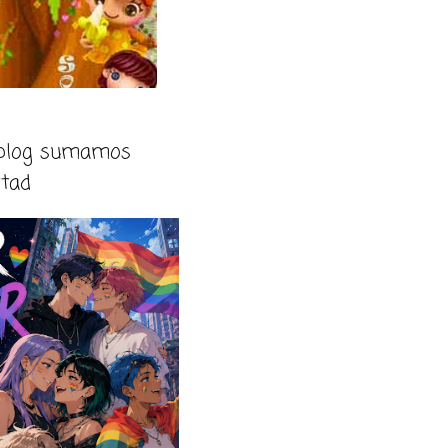
 blog sumamos
rtad