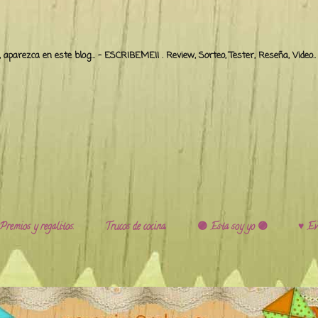
o, aparezca en este blog... - ESCRIBEME!! . Review, Sorteo, Tester, Reseña, Video
Premios y regalitos.
Trucos de cocina.
🟣 Esta soy yo 🟣
♥️ Ev