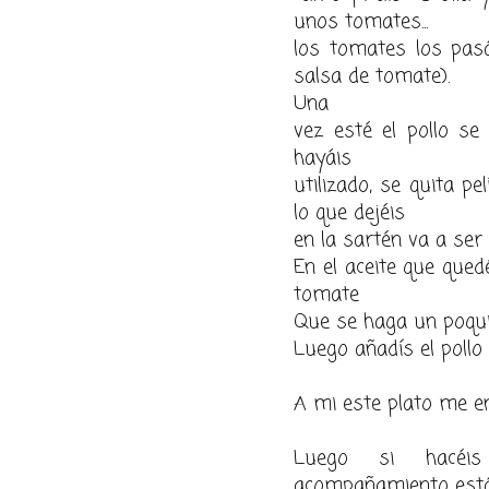
unos tomates...
los tomates los pasá
salsa de
tomate
).
Una
vez esté el
pollo
se s
hayáis
utilizado, se quita p
lo que dejéis
en la sartén va a ser 
En el aceite que quedé
tomate
Que se haga un poqui
Luego añadís el
pollo
A mi este plato me en
Luego si hacéi
acompañamiento está