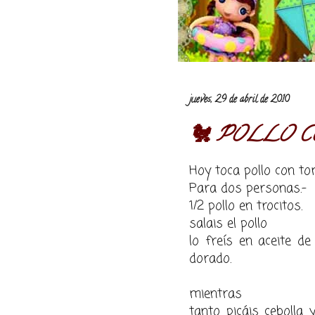
jueves, 29 de abril de 2010
🐔 POLLO C
Hoy toca
pollo
con
to
Para dos personas.-
1/2
pollo
en trocitos.
salais el
pollo
lo freís en aceite d
dorado.
mientras
tanto picáis cebolla 