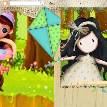
Gorjuss de Suzanne Woolcott www