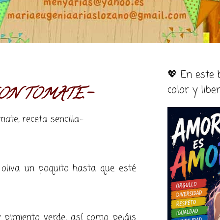
💖 En este
color y libe
ON TOMATE.-
mate
, receta sencilla.-
e oliva un poquito hasta que esté
y pimiento verde, así como peláis