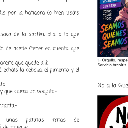
is por la batidora (o bien usáis
aca de la sartén, olla, o lo que
elín de aceite (tener en cuenta que
✨ Orgullo, respe
aceite que quede allí).
Servicio Arcoíris
 echáis la cebolla, el pimento y el
to.
No a la Gu
y que cueza un poquito.-
canta.-
s unas patatas fritas de
 de muerte.