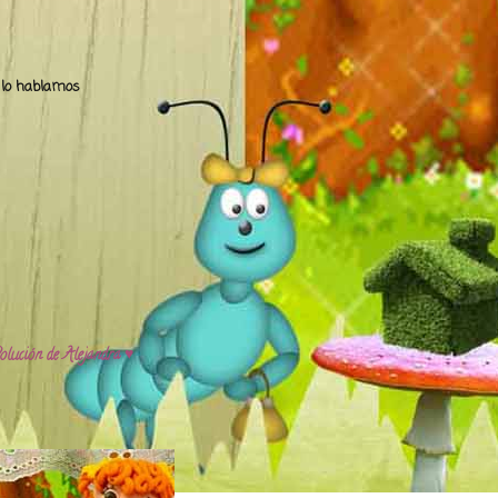
.. lo hablamos
olución de Alejandra ♥️