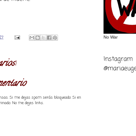
No War
:27
Instagram
rios:
@mariaeuge
mentario
piensas. Si me dejas spam serás bloqueado. Si en
inado. No me dejes links.