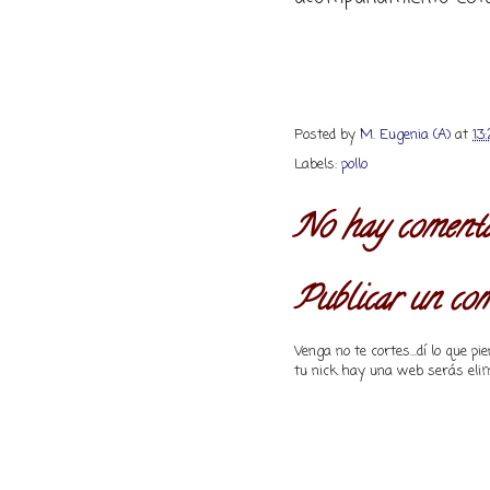
Posted by
M. Eugenia (A)
at
13
Labels:
pollo
No hay comenta
Publicar un co
Venga no te cortes...dí lo que 
tu nick hay una web serás elim