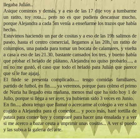
llegaba Julián..
Asique comimos y demás, y a eso de las 17 dije voy a tumbarme
un ratito, toy rota..., pero no es que pudiera descansar mucho,
porque Alejandra a cada 5m venía a enseñarme los trazos que había
hecho.
Estuvimos haciendo un par de cositas y a eso de las 19h salimos de
paseo, hasta el centro comercial, llegamos a las 20h, un ratito de
columpios, una parada para tomar un bocata de calamares, y vuelta
a casa a eso de las 21.30, bastante cansados los tres, y bueno había
que probar el helado de plátano, Alejandra no quiso probarlo...., a
mí no me gustó, el caso que todo el helado para Julián que parece
que sí le fue ajajaj.
El finde se presenta complicado.... tengo comidas familiares,
partido de futbol, en fin...., ya veremos, porque para colmo el primo
de Nuria ha llegado esta mañana, menos mal que ha sido hoy 1 de
Julio, porque si llega a ser ayer, ya hubieran sido 3 veces en Junio.
En fin..., ahora tengo que llamar o acercarme al colegio a ver si han
cogido a Alejandra para el comedor.... y poco más, haré tortilla de
patata para comer hoy y compraré para hacer una ensalada y a ver
si me acerco a bazar ceuta a imprimir unas cositas... A ver si puedo
y las subo a la galeria del arte.