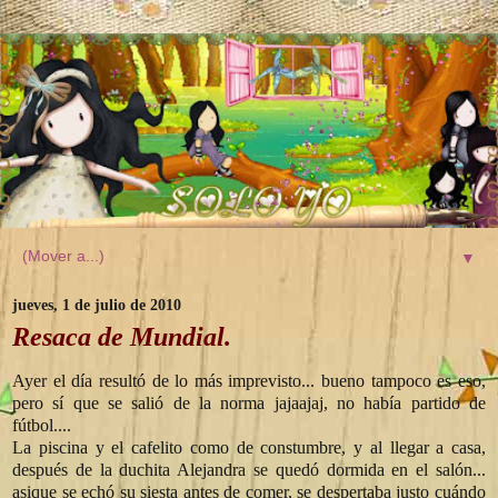
▼
jueves, 1 de julio de 2010
Resaca de Mundial.
Ayer el día resultó de lo más imprevisto... bueno tampoco es eso,
pero sí que se salió de la norma jajaajaj, no había partido de
fútbol....
La piscina y el cafelito como de constumbre, y al llegar a casa,
después de la duchita Alejandra se quedó dormida en el salón...
asique se echó su siesta antes de comer, se despertaba justo cuándo